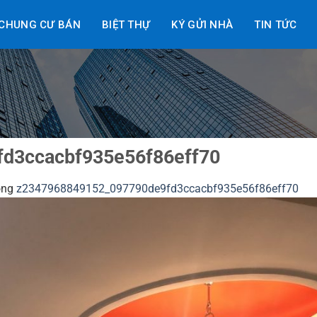
CHUNG CƯ BÁN
BIỆT THỰ
KÝ GỬI NHÀ
TIN TỨC
d3ccacbf935e56f86eff70
ong
z2347968849152_097790de9fd3ccacbf935e56f86eff70