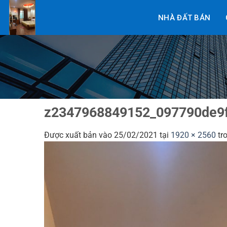
Bỏ
NHÀ ĐẤT BÁN
qua
nội
dung
z2347968849152_097790de9f
Được xuất bản vào
25/02/2021
tại
1920 × 2560
tr