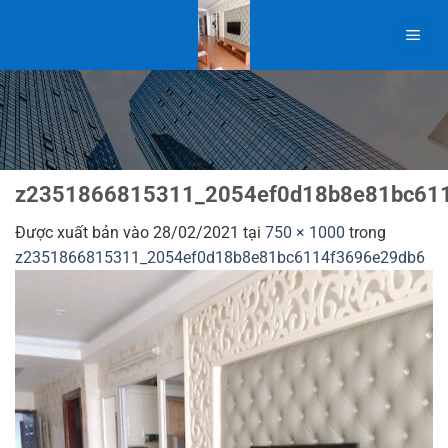
Bỏ
qua
nội
dung
z2351866815311_2054ef0d18b8e81bc61
Được xuất bản vào
28/02/2021
tại
750 × 1000
trong
z2351866815311_2054ef0d18b8e81bc6114f3696e29db6