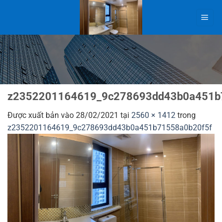
Bỏ
qua
nội
dung
z2352201164619_9c278693dd43b0a451b
Được xuất bản vào
28/02/2021
tại
2560 × 1412
trong
z2352201164619_9c278693dd43b0a451b71558a0b20f5f