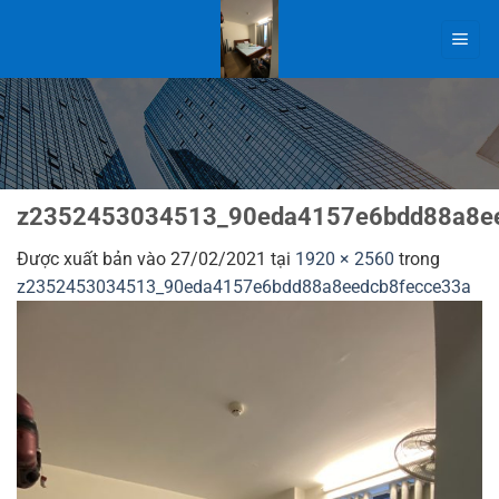
Bỏ
qua
nội
dung
z2352453034513_90eda4157e6bdd88a8ee
Được xuất bản vào
27/02/2021
tại
1920 × 2560
trong
z2352453034513_90eda4157e6bdd88a8eedcb8fecce33a