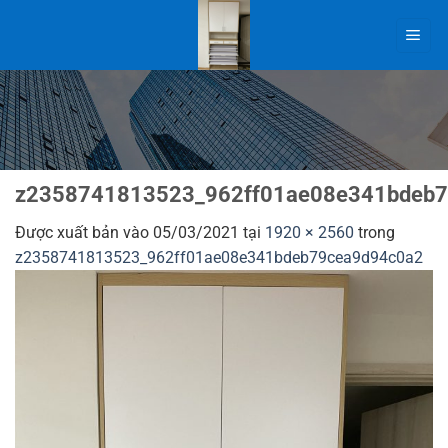
Bỏ
qua
nội
dung
z2358741813523_962ff01ae08e341bdeb7
Được xuất bản vào
05/03/2021
tại
1920 × 2560
trong
z2358741813523_962ff01ae08e341bdeb79cea9d94c0a2