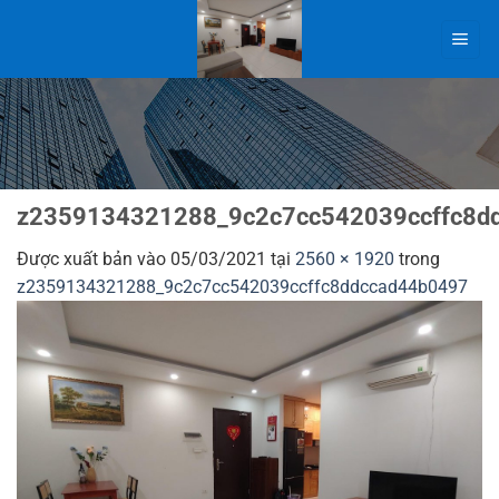
Bỏ
qua
nội
dung
z2359134321288_9c2c7cc542039ccffc8d
Được xuất bản vào
05/03/2021
tại
2560 × 1920
trong
z2359134321288_9c2c7cc542039ccffc8ddccad44b0497