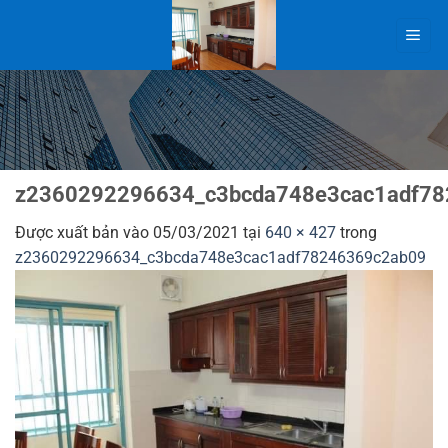
Bỏ
qua
nội
dung
z2360292296634_c3bcda748e3cac1adf7
Được xuất bản vào
05/03/2021
tại
640 × 427
trong
z2360292296634_c3bcda748e3cac1adf78246369c2ab09