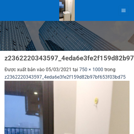
Bỏ
qua
nội
dung
z2362220343597_4eda6e3fe2f159d82b97
Được xuất bản vào
05/03/2021
tại
750 × 1000
trong
z2362220343597_4eda6e3fe2f159d82b97bf653f03bd75