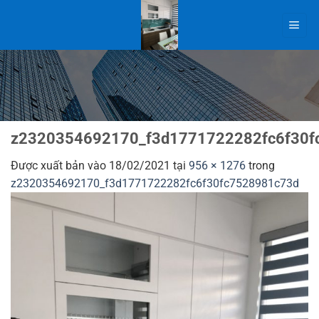
Bỏ
qua
nội
dung
z2320354692170_f3d1771722282fc6f30f
Được xuất bản vào
18/02/2021
tại
956 × 1276
trong
z2320354692170_f3d1771722282fc6f30fc7528981c73d