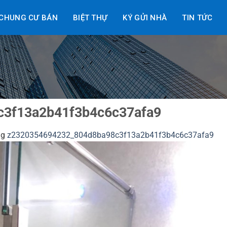
CHUNG CƯ BÁN
BIỆT THỰ
KÝ GỬI NHÀ
TIN TỨC
c3f13a2b41f3b4c6c37afa9
ng
z2320354694232_804d8ba98c3f13a2b41f3b4c6c37afa9