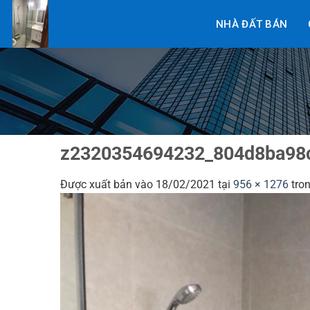
Bỏ
NHÀ ĐẤT BÁN
qua
nội
dung
z2320354694232_804d8ba98
Được xuất bản vào
18/02/2021
tại
956 × 1276
tro