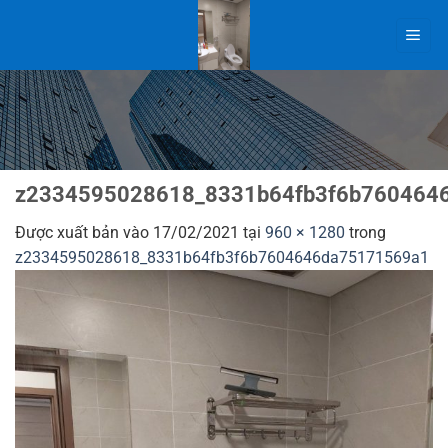
Bỏ
qua
nội
dung
z2334595028618_8331b64fb3f6b760464
Được xuất bản vào
17/02/2021
tại
960 × 1280
trong
z2334595028618_8331b64fb3f6b7604646da75171569a1