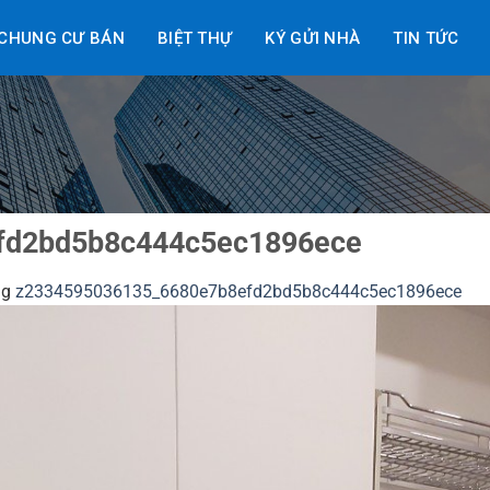
CHUNG CƯ BÁN
BIỆT THỰ
KÝ GỬI NHÀ
TIN TỨC
fd2bd5b8c444c5ec1896ece
ng
z2334595036135_6680e7b8efd2bd5b8c444c5ec1896ece