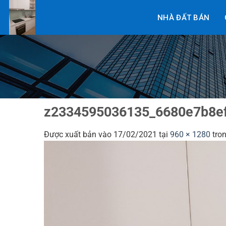
Bỏ
NHÀ ĐẤT BÁN
qua
nội
dung
z2334595036135_6680e7b8e
Được xuất bản vào
17/02/2021
tại
960 × 1280
tro