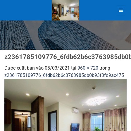
Bỏ
qua
nội
dung
z2361785109776_6fdb62b6c3763985db0b
Được xuất bản vào
05/03/2021
tại
960 × 720
trong
z2361785109776_6fdb62b6c3763985db0b93f3fd9ac475