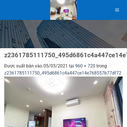
Bỏ
qua
nội
dung
z2361785111750_495d6861c4a447ce14e
Được xuất bản vào
05/03/2021
tại
960 × 720
trong
z2361785111750_495d6861c4a447ce14e768557b77df72